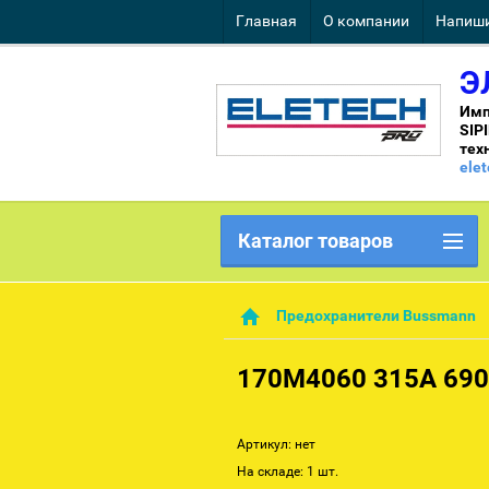
Главная
О компании
Напиши
Э
Имп
SIP
тех
ele
Каталог товаров
Предохранители Bussmann
170M4060 315A 69
Артикул:
нет
На складе: 1 шт.