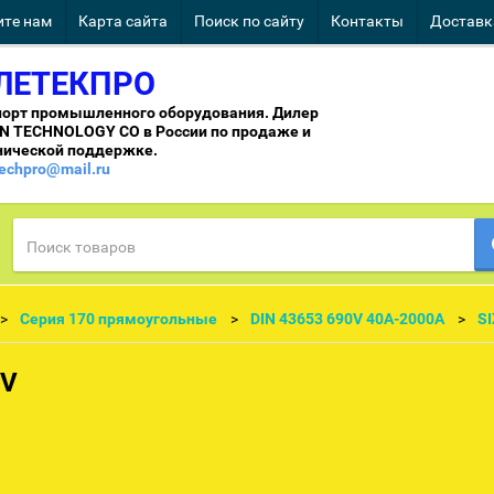
те нам
Карта сайта
Поиск по сайту
Контакты
Доставк
ЛЕТЕКПРО
орт промышленного оборудования. Дилер
IN TECHNOLOGY CO в России по продаже и
нической поддержке.
techpro@mail.ru
Cерия 170 прямоугольные
DIN 43653 690V 40A-2000A
SI
0V